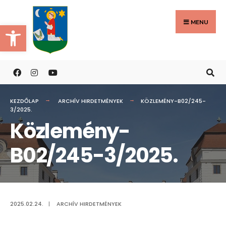
Search
Skip
for:
to
MENU
Eszköztár megnyitása
content
KEZDŐLAP
ARCHÍV HIRDETMÉNYEK
KÖZLEMÉNY-B02/245-
3/2025.
Közlemény-
B02/245-3/2025.
2025.02.24.
|
ARCHÍV HIRDETMÉNYEK