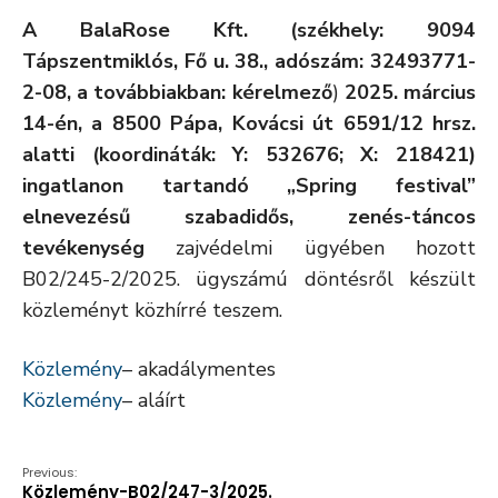
A BalaRose Kft. (székhely: 9094
Tápszentmiklós, Fő u. 38., adószám: 32493771-
2-08, a továbbiakban: kérelmező
)
2025. március
14-én,
a
8500 Pápa, Kovácsi út 6591/12 hrsz.
alatti (koordináták: Y: 532676; X: 218421)
ingatlanon tartandó „Spring festival”
elnevezésű szabadidős, zenés-táncos
tevékenység
zajvédelmi ügyében hozott
B02/245-2/2025. ügyszámú döntésről készült
közleményt közhírré teszem.
Közlemény
– akadálymentes
Közlemény
– aláírt
Previous:
Közlemény-B02/247-3/2025.