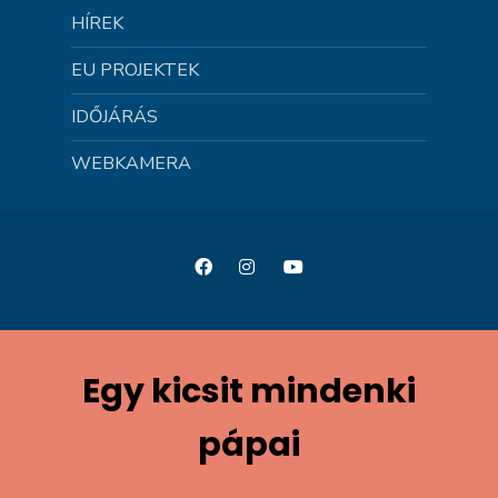
HÍREK
EU PROJEKTEK
IDŐJÁRÁS
WEBKAMERA
Egy kicsit mindenki
pápai