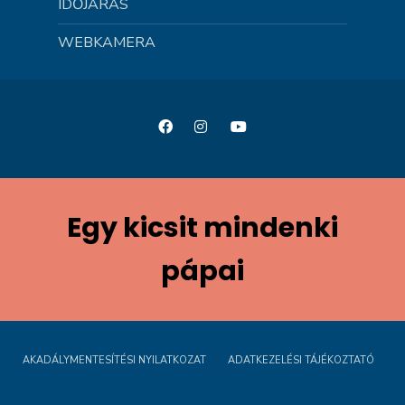
IDŐJÁRÁS
WEBKAMERA
Egy kicsit mindenki
pápai
AKADÁLYMENTESÍTÉSI NYILATKOZAT
ADATKEZELÉSI TÁJÉKOZTATÓ