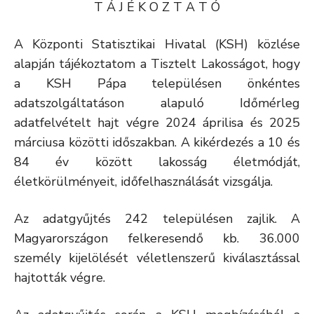
T Á J É K O Z T A T Ó
A Központi Statisztikai Hivatal (KSH) közlése
alapján tájékoztatom a Tisztelt Lakosságot, hogy
a KSH Pápa településen önkéntes
adatszolgáltatáson alapuló Időmérleg
adatfelvételt hajt végre 2024 áprilisa és 2025
márciusa közötti időszakban. A kikérdezés a 10 és
84 év között lakosság életmódját,
életkörülményeit, időfelhasználását vizsgálja.
Az adatgyűjtés 242 településen zajlik. A
Magyarországon felkeresendő kb. 36.000
személy kijelölését véletlenszerű kiválasztással
hajtották végre.