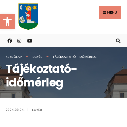
Search
Skip
for:
to
MENU
Eszköztár megnyitása
content
KEZDŐLAP
EGYÉB
TÁJÉKOZTATÓ- IDŐMÉRLEG
Tájékoztató-
időmérleg
2024.09.24.
|
EGYÉB