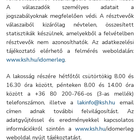
A válaszadók személyes adatait a
jogszabályoknak megfelelően védi. A résztvevők
válaszaiból kizárólag névtelen, összesített
statisztikák készülnek, amelyekből a felvételben
résztvevők nem azonosíthatók. Az adatkezelési
tájékoztató elérhető a felmérés weboldalán:
www.ksh.hu/idomerleg
.
A lakosság részére hétfőtől csütörtökig 8.00 és
16.30 óra között, pénteken 8.00 és 14.00 óra
között a +36 80 200-766-os (3-as mellék)
telefonszámon, illetve a
lakinfo@ksh.hu
email
címen adnak további felvilágosítást. Az
adatgyűjtéssel és eredményekkel kapcsolatos
információkról szintén a
www.ksh.hu
/idomerleg
weboldal nyújt tájékoztatást.