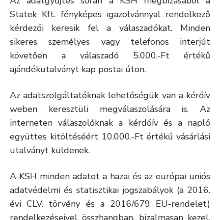
Az adatgyűjtés során a KSH megbízásából a
Statek Kft. fényképes igazolvánnyal rendelkező
kérdezői keresik fel a válaszadókat. Minden
sikeres személyes vagy telefonos interjút
követően a válaszadó 5.000,-Ft értékű
ajándékutalványt kap postai úton.
Az adatszolgáltatóknak lehetőségük van a kérőív
weben keresztüli megválaszolására is. Az
interneten válaszolóknak a kérdőív és a napló
együttes kitöltéséért 10.000,-Ft értékű vásárlási
utalványt küldenek.
A KSH minden adatot a hazai és az európai uniós
adatvédelmi és statisztikai jogszabályok (a 2016.
évi CLV. törvény és a 2016/679 EU-rendelet)
rendelkezéseivel összhangban, bizalmasan kezel.