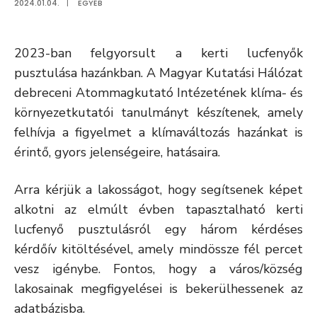
2024.01.04.
|
EGYÉB
2023-ban felgyorsult a kerti lucfenyők
pusztulása hazánkban. A Magyar Kutatási Hálózat
debreceni Atommagkutató Intézetének klíma- és
környezetkutatói tanulmányt készítenek, amely
felhívja a figyelmet a klímaváltozás hazánkat is
érintő, gyors jelenségeire, hatásaira.
Arra kérjük a lakosságot, hogy segítsenek képet
alkotni az elmúlt évben tapasztalható kerti
lucfenyő pusztulásról egy három kérdéses
kérdőív kitöltésével, amely mindössze fél percet
vesz igénybe. Fontos, hogy a város/község
lakosainak megfigyelései is bekerülhessenek az
adatbázisba.