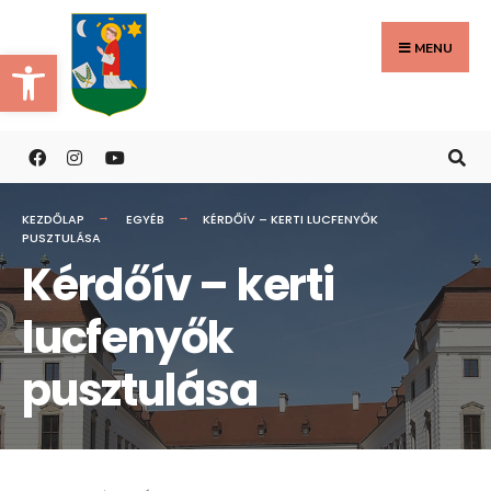
Search
Skip
for:
to
MENU
Eszköztár megnyitása
content
KEZDŐLAP
EGYÉB
KÉRDŐÍV – KERTI LUCFENYŐK
PUSZTULÁSA
Kérdőív – kerti
lucfenyők
pusztulása