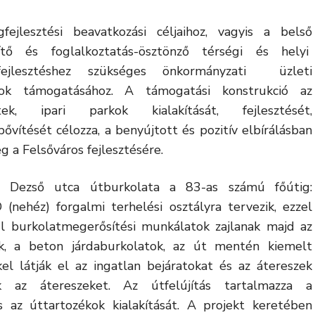
ejlesztési beavatkozási céljaihoz, vagyis a belső
kítő és foglalkoztatás-ösztönző térségi és helyi
gfejlesztéshez szükséges önkormányzati üzleti
tások támogatásához. A támogatási konstrukció az
ek, ipari parkok kialakítását, fejlesztését,
bővítését célozza, a benyújtott és pozitív elbírálásban
g a Felsőváros fejlesztésére.
 Dezső utca útburkolata a 83-as számú főútig:
(nehéz) forgalmi terhelési osztályra tervezik, ezzel
úl burkolatmegerősítési munkálatok zajlanak majd az
ok, a beton járdaburkolatok, az út mentén kiemelt
el látják el az ingatlan bejáratokat és az átereszek
ák az átereszeket. Az útfelújítás tartalmazza a
 az úttartozékok kialakítását. A projekt keretében