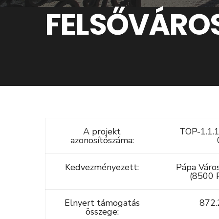
FELSŐVÁRO
A projekt
TOP-1.1.
azonosítószáma:
Kedvezményezett:
Pápa Váro
(8500 P
Elnyert támogatás
872.
összege: