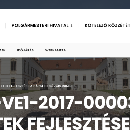
POLGÁRMESTERI HIVATAL
KÖTELEZŐ KÖZZÉTÉT
TEK
IDŐJÁRÁS
WEBKAMERA
ÜLETEK FEJLESZTÉSE A PÁPAI FELSŐVÁROSBAN
6-VE1-2017-0000
EK FEJLESZTÉSE