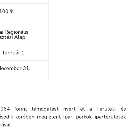
100 %
i Regionális
sztési Alap
 február 1.
december 31.
64 forint támogatást nyert el a Terület- és
sodik körében megjelent Ipari parkok, iparterületek
tával.