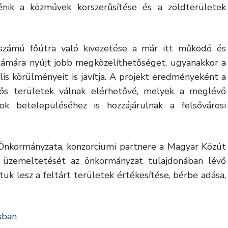
énik a közművek korszerűsítése és a zöldterületek
 számú főútra való kivezetése a már itt működő és
számára nyújt jobb megközelíthetőséget, ugyanakkor a
is körülményeit is javítja. A projekt eredményeként a
ős területek válnak elérhetővé, melyek a meglévő
sok betelepüléséhez is hozzájárulnak a felsővárosi
Önkormányzata, konzorciumi partnere a Magyar Közút
et üzemeltetését az önkormányzat tulajdonában lévő
atuk lesz a feltárt területek értékesítése, bérbe adása,
sban