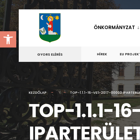
for:
Skip
to
ÖNKORMÁNYZAT
Eszköztár megnyitása
content
HÍREK
EU PROJEK
GYORS ELÉRÉS
KEZDŐLAP
TOP-1.1.1-16-VE1-2017-00003 IPARTER
TOP-1.1.1-1
IPARTERÜLET