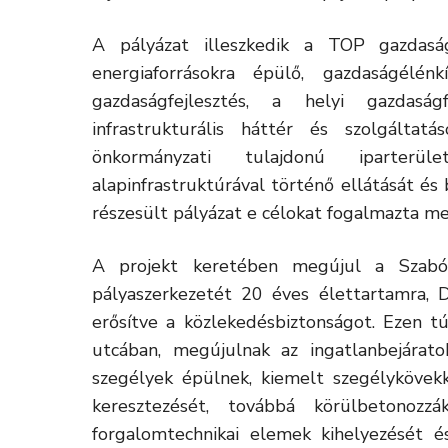
A pályázat illeszkedik a TOP gazdaságf
energiaforrásokra épülő, gazdaságélén
gazdaságfejlesztés, a helyi gazdasá
infrastrukturális háttér és szolgálta
önkormányzati tulajdonú iparterület
alapinfrastruktúrával történő ellátását és 
részesült pályázat e célokat fogalmazta me
A projekt keretében megújul a Szabó
pályaszerkezetét 20 éves élettartamra, D 
erősítve a közlekedésbiztonságot. Ezen t
utcában, megújulnak az ingatlanbejárat
szegélyek épülnek, kiemelt szegélykövekk
keresztezését, továbbá körülbetonozz
forgalomtechnikai elemek kihelyezését és