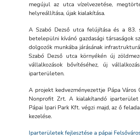
megújul az utca vízelvezetése, megtört
helyreállítása, újak kialakítása.
A Szabó Dezső utca felújítása és a 83.
betelepülni kívánó gazdasági társaságok 
dolgozók munkába járásának infrastrukturál
Szabó Dezső utca környékén új zöldmez
vállalkozások bővítéséhez, új vállalkozá
iparterületen.
A projekt kedvezményezettje Pápa Város 
Nonprofit Zrt. A kialakítandó iparterül
Pápai Ipari Park Kft. végzi majd, az ő felad
kezelése.
Iparterületek fejlesztése a pápai Felsőváro