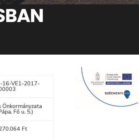
SBAN
1-16-VE1-2017-
00003
s Önkormányzata
ápa, Fő u. 5.)
270.064 Ft