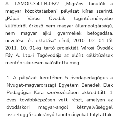
A TÁMOP-3.4.1.B-08/2 „Migráns tanulók a
magyar közoktatásban” pályázat kiírás szerinti,
„Pápai Városi Óvodák tagintézményeibe
külföldről érkező nem magyar állampolgárságú,
nem magyar ajkú gyermekek befogadása,
nevelése és oktatása” című, 2010. 02. 01-től
2011. 10. 01-ig tartó projektjét Városi Óvodák
Fáy A. Ltp.-i Tagóvodája az előírt célkitűzések
mentén sikeresen valósította meg.
A pályázat keretében 5 óvodapedagógus a
Nyugat-magyarországi Egyetem Benedek Elek
Pedagógiai Kara szervezésében akkreditált, 1
éves továbbképzésen vett részt, amelyen az
óvodáskori magyar-angol kétnyelvűséggel
összefüggő szakirányú tanulmányokat folytattak.