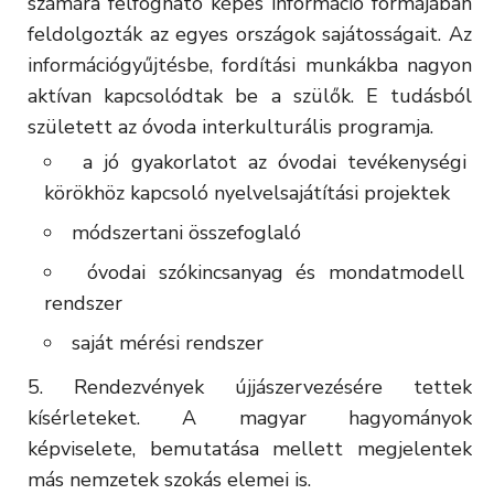
számára felfogható képes információ formájában
feldolgozták az egyes országok sajátosságait. Az
információgyűjtésbe, fordítási munkákba nagyon
aktívan kapcsolódtak be a szülők. E tudásból
született az óvoda interkulturális programja.
a jó gyakorlatot az óvodai tevékenységi
körökhöz kapcsoló nyelvelsajátítási projektek
módszertani összefoglaló
óvodai szókincsanyag és mondatmodell
rendszer
saját mérési rendszer
Rendezvények újjászervezésére tettek
kísérleteket. A magyar hagyományok
képviselete, bemutatása mellett megjelentek
más nemzetek szokás elemei is.