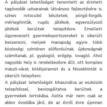
A pályázat lehetőséget teremtett az érintett
tagóvodák udvarainak látványos fejlesztésére is,
színes rotocubó készletek, pörgő-forgók,
mérleghinták, rugós játékok, egyensúlyozó
játékok kerültek telepítésre. Emellett
úgynevezett gyermeksportszereket is sikerült
beszerezni, melyek manapság egyre több
közösségi színtéren előfordulnak, újdonságnak
számítanak, pl. gyalogló, erőgép, lovagló. Ahol
nagyobb hely is rendelkezésre állt, ott komplex
mászó-várat, kötélpiramist és a fészekhintát is
sikerült telepíteni.
A pályázat lehetőségét kihasználva az eszközök
telepítéssel, bevizsgáltatva kerültek a
gyermekek birtokába. Azóta már nem csak az
akkor óvodába járó, de az évről évre újonnan