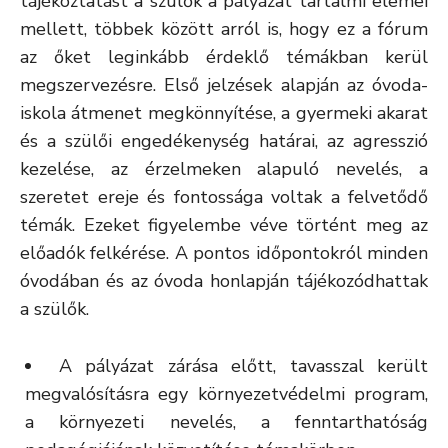
tájékoztatást a szülők a pályázat tartalmi elemei
mellett, többek között arról is, hogy ez a fórum
az őket leginkább érdeklő témákban kerül
megszervezésre. Első jelzések alapján az óvoda-
iskola átmenet megkönnyítése, a gyermeki akarat
és a szülői engedékenység határai, az agresszió
kezelése, az érzelmeken alapuló nevelés, a
szeretet ereje és fontossága voltak a felvetődő
témák. Ezeket figyelembe véve történt meg az
előadók felkérése. A pontos időpontokról minden
óvodában és az óvoda honlapján tájékozódhattak
a szülők.
A pályázat zárása előtt, tavasszal került
megvalósításra egy környezetvédelmi program,
a környezeti nevelés, a fenntarthatóság