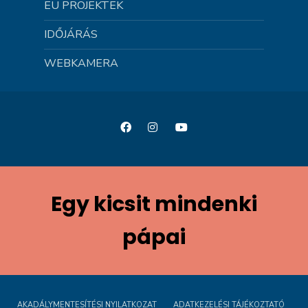
EU PROJEKTEK
IDŐJÁRÁS
WEBKAMERA
Egy kicsit mindenki
pápai
AKADÁLYMENTESÍTÉSI NYILATKOZAT
ADATKEZELÉSI TÁJÉKOZTATÓ