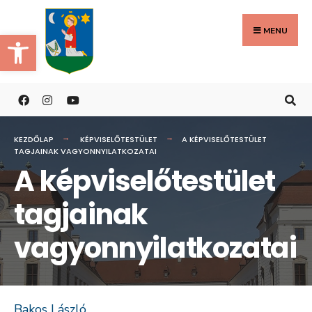
Search
Skip
for:
to
MENU
Eszköztár megnyitása
content
KEZDŐLAP
KÉPVISELŐTESTÜLET
A KÉPVISELŐTESTÜLET
TAGJAINAK VAGYONNYILATKOZATAI
A képviselőtestület
tagjainak
vagyonnyilatkozatai
Bakos László