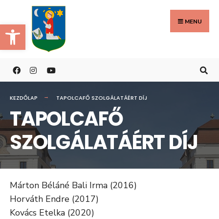
Search
Skip
for:
to
MENU
Eszköztár megnyitása
content
KEZDŐLAP
TAPOLCAFŐ SZOLGÁLATÁÉRT DÍJ
TAPOLCAFŐ
SZOLGÁLATÁÉRT DÍJ
Márton Béláné Bali Irma (2016)
Horváth Endre (2017)
Kovács Etelka (2020)