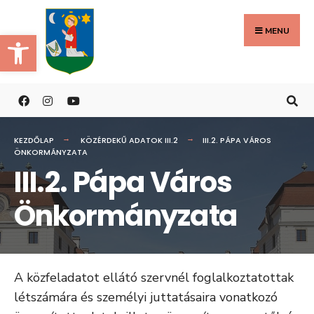
Search
Skip
for:
to
MENU
Eszköztár megnyitása
content
KEZDŐLAP
KÖZÉRDEKŰ ADATOK III.2
III.2. PÁPA VÁROS
ÖNKORMÁNYZATA
III.2. Pápa Város
Önkormányzata
A közfeladatot ellátó szervnél foglalkoztatottak
létszámára és személyi juttatásaira vonatkozó