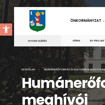
for:
Skip
to
ÖNKORMÁNYZAT
Eszköztár megnyitása
content
HÍREK
EU PROJEK
GYORS ELÉRÉS
KEZDŐLAP
HUMÁNERŐFORRÁS ÉS KULTURÁLIS BIZOTTSÁ
Humánerőfor
meghívói